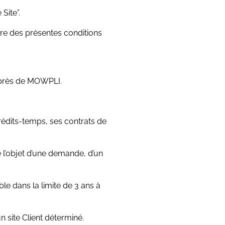
Site”.
ère des présentes conditions
auprès de MOWPLI.
rédits-temps, ses contrats de
e l’objet d’une demande, d’un
e dans la limite de 3 ans à
 site Client déterminé.