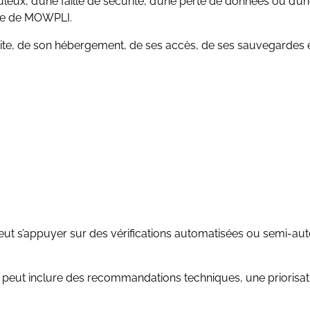
x, d’une faille de sécurité, d’une perte de données ou d’une i
vée de MOWPLI.
site, de son hébergement, de ses accès, de ses sauvegardes et 
Il peut s’appuyer sur des vérifications automatisées ou semi-
 peut inclure des recommandations techniques, une priorisatio